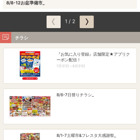
8/8-12お盆準備市_
1 / 2
チラシ
『お気に入り登録』店舗限定★アプリク
ーポン配信！
7月31日～8月31日
8/6-7日替りチラシ_
8/1-7土曜市&フレスタ大感謝祭_