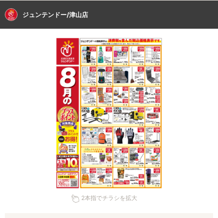
ジュンテンドー/津山店
2本指でチラシを拡大