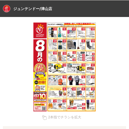
ジュンテンドー/津山店
2本指でチラシを拡大