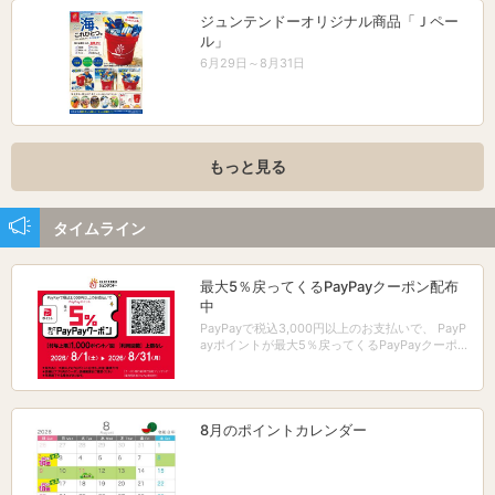
ジュンテンドーオリジナル商品「Ｊペー
ル」
6月29日～8月31日
もっと見る
タイムライン
最大5％戻ってくるPayPayクーポン配布
中
PayPayで税込3,000円以上のお支払いで、 PayP
ayポイントが最大5％戻ってくるPayPayクーポン
配布中！
8月のポイントカレンダー