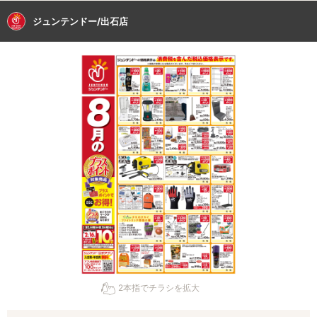
ジュンテンドー/出石店
2本指でチラシを拡大