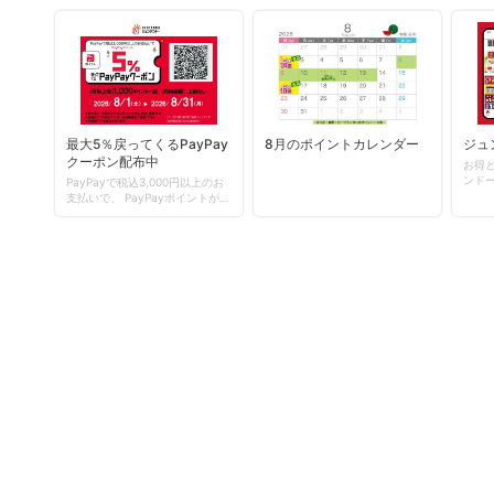
最大5％戻ってくるPayPay
8月のポイントカレンダー
ジュ
クーポン配布中
お得
ンドーアプ
PayPayで税込3,000円以上のお
ンロ
支払いで、 PayPayポイントが最
大5％戻ってくるPayPayクーポ
ン配布中！