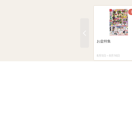
お盆特集
8月5日～8月16日
タイム
最大5％戻ってくるPay
クーポン配布中