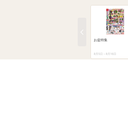
お盆特集
8月5日～8月16日
タイム
最大5％戻ってくるPay
クーポン配布中