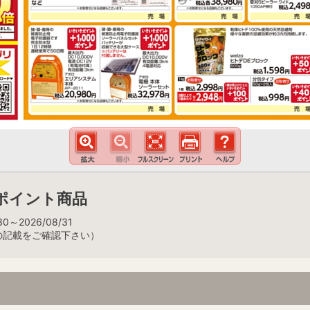
ポイント商品
0～2026/08/31
の記載をご確認下さい）