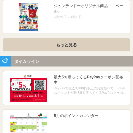
ジュンテンドーオリジナル商品「Ｊペー
ル」
6月29日～8月31日
もっと見る
タイムライン
最大5％戻ってくるPayPayクーポン配布
中
PayPayで税込3,000円以上のお支払いで、 PayP
ayポイントが最大5％戻ってくるPayPayクーポン
配布中！
8月のポイントカレンダー