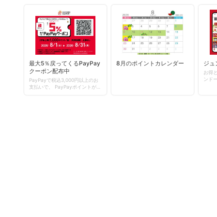
最大5％戻ってくるPayPay
8月のポイントカレンダー
ジュ
クーポン配布中
お得
ンドーアプ
PayPayで税込3,000円以上のお
ンロ
支払いで、 PayPayポイントが最
大5％戻ってくるPayPayクーポ
ン配布中！