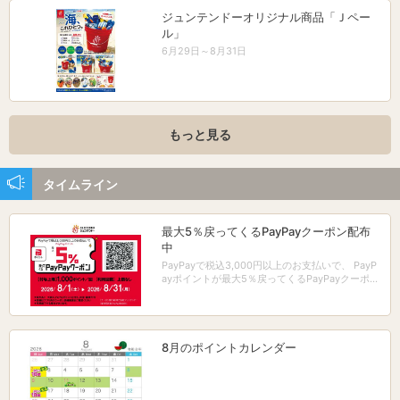
ジュンテンドーオリジナル商品「Ｊペー
ル」
6月29日～8月31日
もっと見る
タイムライン
最大5％戻ってくるPayPayクーポン配布
中
PayPayで税込3,000円以上のお支払いで、 PayP
ayポイントが最大5％戻ってくるPayPayクーポン
配布中！
8月のポイントカレンダー