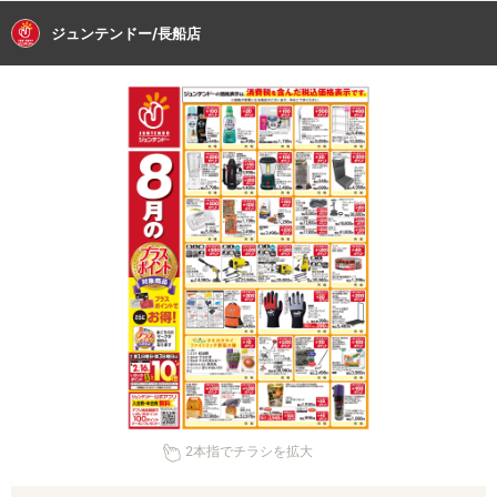
ジュンテンドー/長船店
2本指でチラシを拡大