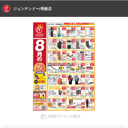
ジュンテンドー/長船店
2本指でチラシを拡大