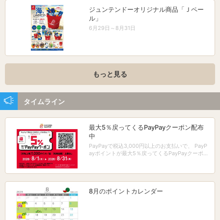
ジュンテンドーオリジナル商品「Ｊペー
ル」
6月29日～8月31日
もっと見る
タイムライン
最大5％戻ってくるPayPayクーポン配布
中
PayPayで税込3,000円以上のお支払いで、 PayP
ayポイントが最大5％戻ってくるPayPayクーポン
配布中！
8月のポイントカレンダー