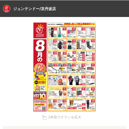
ジュンテンドー/京丹波店
2本指でチラシを拡大