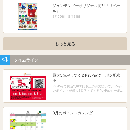
ジュンテンドーオリジナル商品「Ｊペー
ル」
6月29日～8月31日
もっと見る
タイムライン
最大5％戻ってくるPayPayクーポン配布
中
PayPayで税込3,000円以上のお支払いで、 PayP
ayポイントが最大5％戻ってくるPayPayクーポン
配布中！
8月のポイントカレンダー