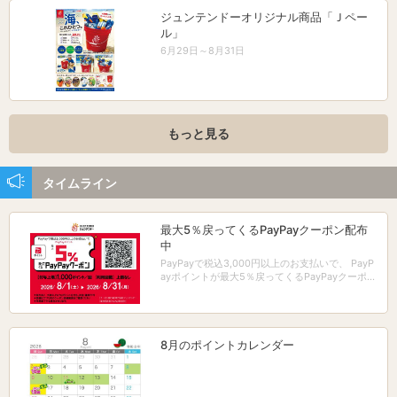
ジュンテンドーオリジナル商品「Ｊペー
ル」
6月29日～8月31日
もっと見る
タイムライン
最大5％戻ってくるPayPayクーポン配布
中
PayPayで税込3,000円以上のお支払いで、 PayP
ayポイントが最大5％戻ってくるPayPayクーポン
配布中！
8月のポイントカレンダー