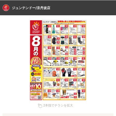
ジュンテンドー/京丹波店
2本指でチラシを拡大