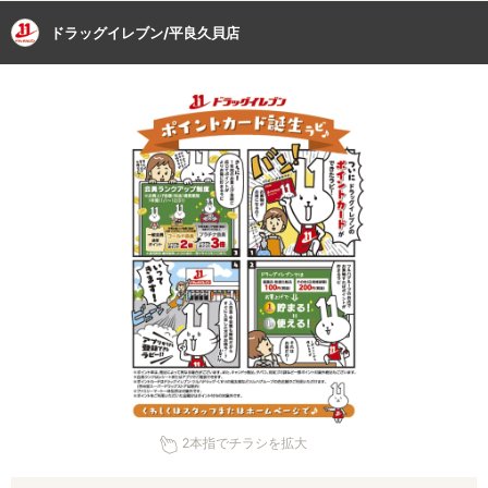
ドラッグイレブン/平良久貝店
2本指でチラシを拡大