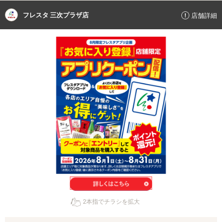
フレスタ 三次プラザ店
店舗詳細
2本指でチラシを拡大