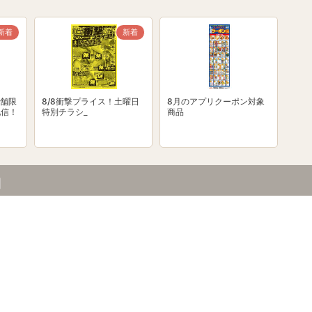
新着
新着
舗限
8/8衝撃プライス！土曜日
8月のアプリクーポン対象
配信！
特別チラシ_
商品
細
ザ店
市中１丁目１－１０