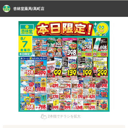
杏林堂薬局/高町店
2本指でチラシを拡大