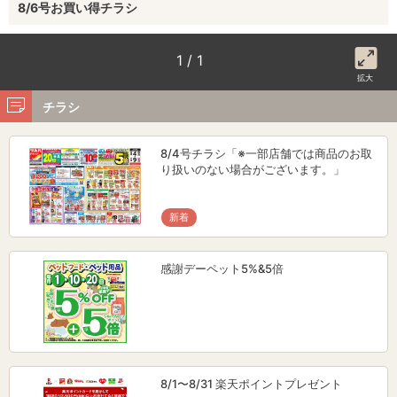
8/6号お買い得チラシ
1 / 1
拡大
チラシ
8/4号チラシ「※一部店舗では商品のお取
り扱いのない場合がございます。」
新着
感謝デーペット5%&5倍
8/1〜8/31 楽天ポイントプレゼント