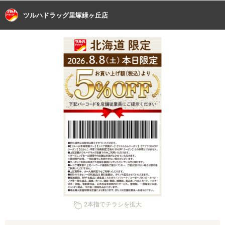
ツルハドラッグ里塚緑ヶ丘店
2本指でチラシを拡大