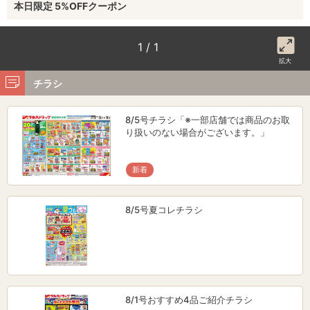
本日限定 5%OFFクーポン
1 / 1
拡大
チラシ
8/5号チラシ「※一部店舗では商品のお取
り扱いのない場合がございます。」
新着
8/5号夏コレチラシ
8/1号おすすめ4品ご紹介チラシ