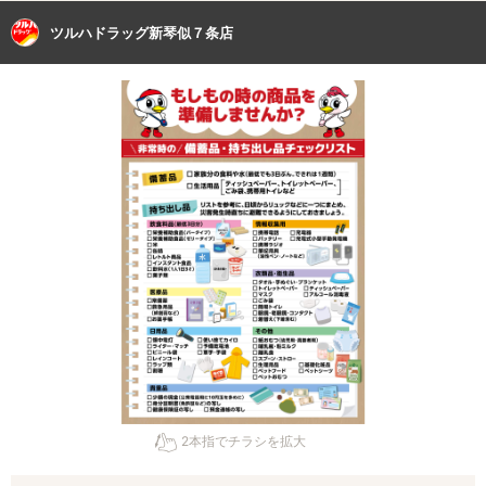
ツルハドラッグ新琴似７条店
2本指でチラシを拡大