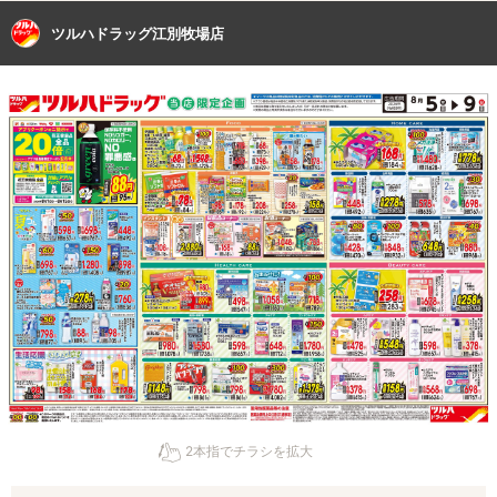
ツルハドラッグ江別牧場店
2本指でチラシを拡大