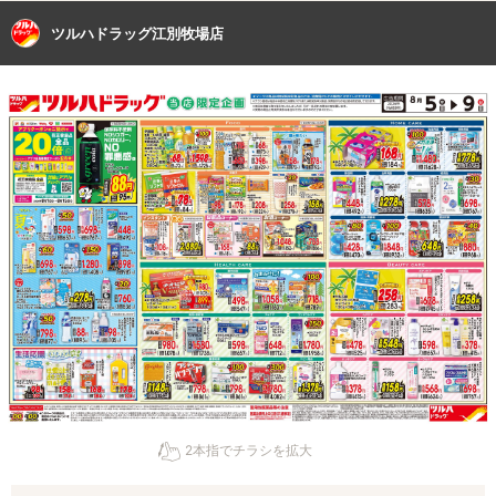
ツルハドラッグ江別牧場店
2本指でチラシを拡大