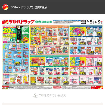
ツルハドラッグ江別牧場店
2本指でチラシを拡大