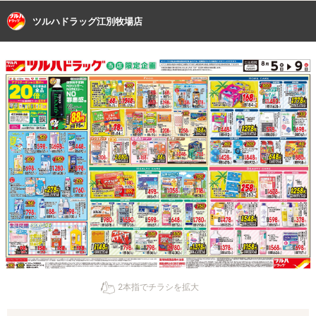
ツルハドラッグ江別牧場店
2本指でチラシを拡大