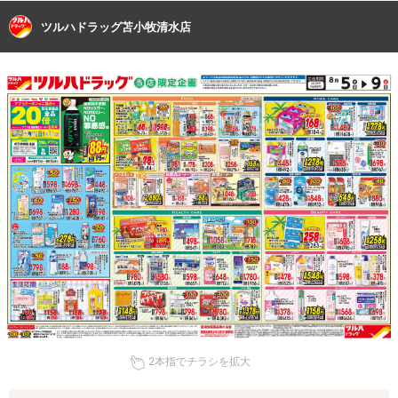
ツルハドラッグ苫小牧清水店
2本指でチラシを拡大