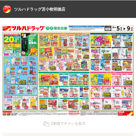
ツルハドラッグ苫小牧明徳店
2本指でチラシを拡大