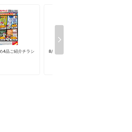
すめ4品ご紹介チラシ
8/8〜8/14 アース製薬5％OFF
グリ