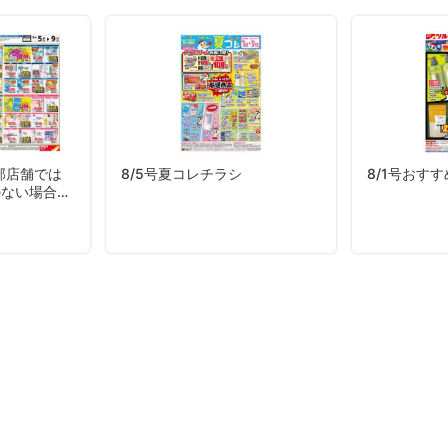
部店舗では
8/5号夏コレチラシ
8/1号おす
のない場合が