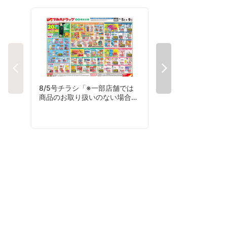
8/5号チラシ「※一部店舗では
8/5号夏コレチラシ
商品のお取り扱いのない場合が
ございます。」