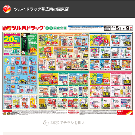
ツルハドラッグ帯広南の森東店
2本指でチラシを拡大