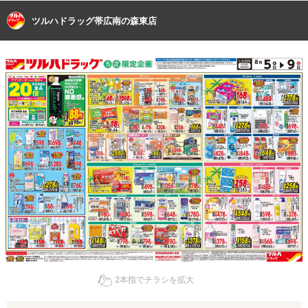
ツルハドラッグ帯広南の森東店
2本指でチラシを拡大