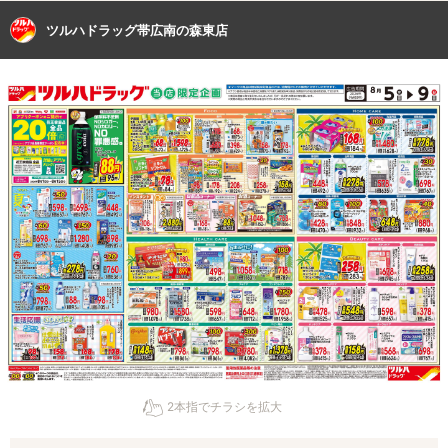
ツルハドラッグ帯広南の森東店
2本指でチラシを拡大