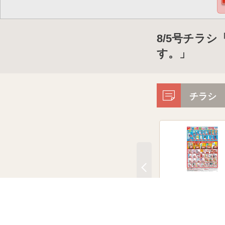
8/5号チラ
す。」
チラシ
7/20号家計応援チラ