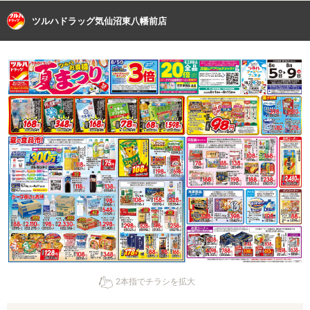
ツルハドラッグ気仙沼東八幡前店
2本指でチラシを拡大