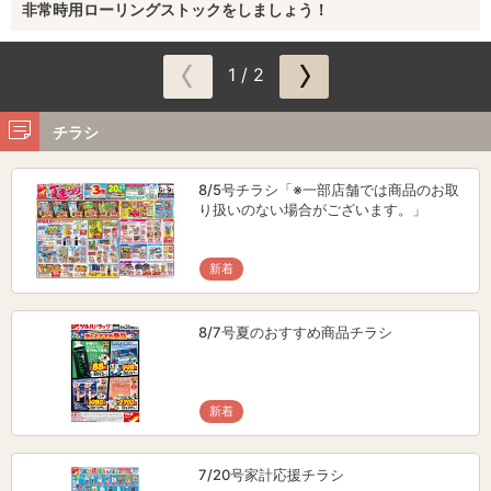
非常時用ローリングストックをしましょう！
1 / 2
チラシ
8/5号チラシ「※一部店舗では商品のお取
り扱いのない場合がございます。」
新着
8/7号夏のおすすめ商品チラシ
新着
7/20号家計応援チラシ