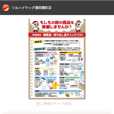
ツルハドラッグ酒田曙町店
2本指でチラシを拡大