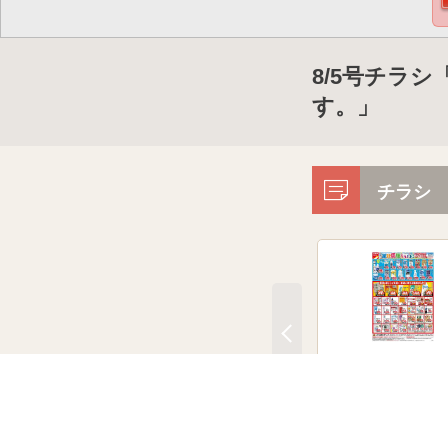
8/5号チラ
す。」
チラシ
7/20号家計応援チラ