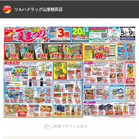
ツルハドラッグ山形桜田店
2本指でチラシを拡大