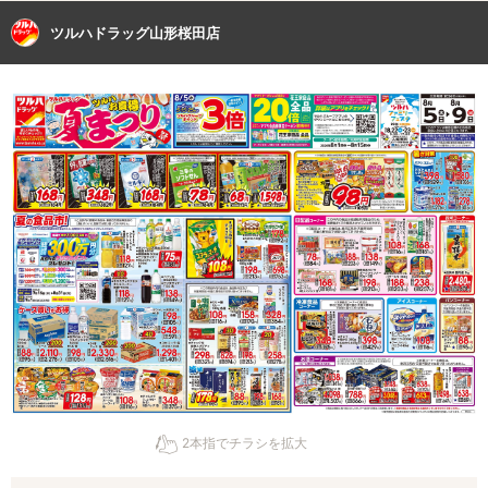
ツルハドラッグ山形桜田店
2本指でチラシを拡大