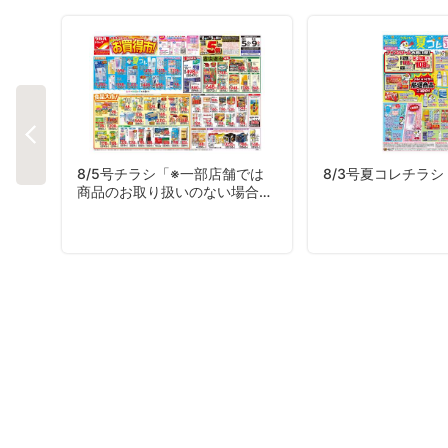
8/5号チラシ「※一部店舗では
8/3号夏コレチラシ
商品のお取り扱いのない場合が
ございます。」