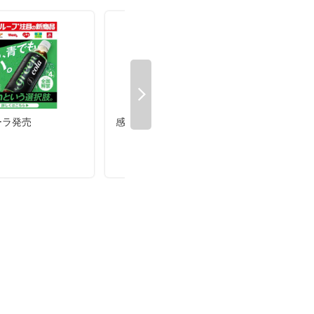
ーラ発売
感謝デーペット5%&5倍
8/1
ント