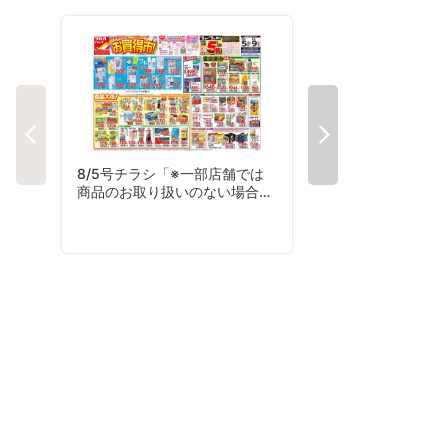
8/5号チラシ「※一部店舗では
8/3号夏コレチラシ
商品のお取り扱いのない場合が
ございます。」