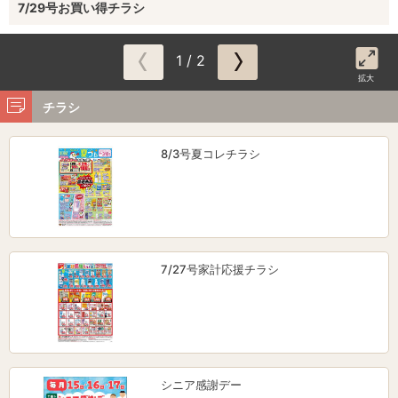
7/29号お買い得チラシ
1 / 2
拡大
チラシ
8/3号夏コレチラシ
7/27号家計応援チラシ
シニア感謝デー