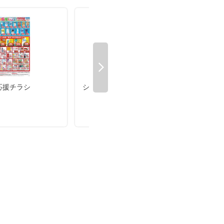
計応援チラシ
シニア感謝デー
5日・
倍デ