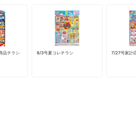
め商品チラシ
8/3号夏コレチラシ
7/27号家