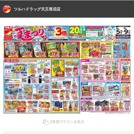
ツルハドラッグ天王長沼店
2本指でチラシを拡大