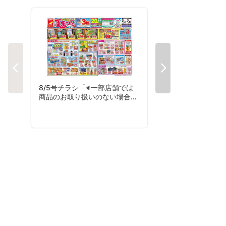
8/5号チラシ「※一部店舗では
8/3号夏コレチラシ
商品のお取り扱いのない場合が
ございます。」