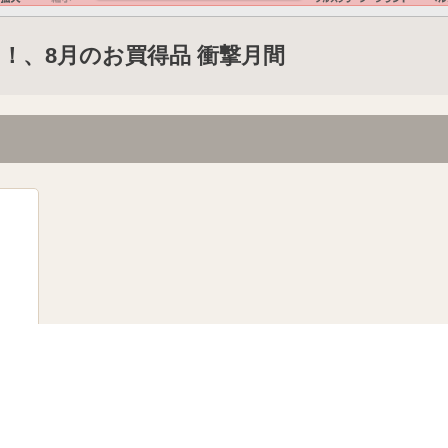
！、8月のお買得品 衝撃月間
powered by Shufoo!©