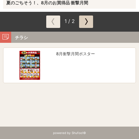
夏のごちそう！、8月のお買得品 衝撃月間
1 / 2
チラシ
8月衝撃月間ポスター
powered by Shufoo!©