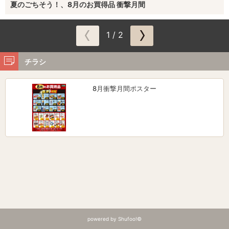
夏のごちそう！、8月のお買得品 衝撃月間
1 / 2
チラシ
8月衝撃月間ポスター
powered by Shufoo!©