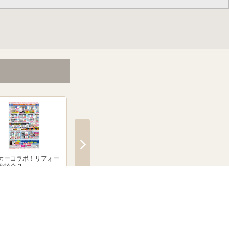
カーコラボ！リフォー
絶賛発売中！ブラウン シル
「無線式防犯カメラ
商談会 2
クシェーバーNevo
とならJoshinへ！