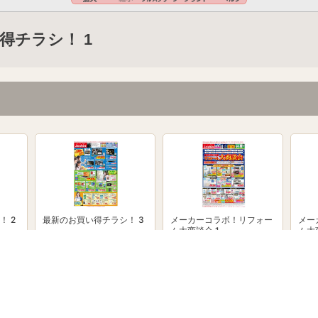
得チラシ！ 1
！ 2
最新のお買い得チラシ！ 3
メーカーコラボ！リフォー
メー
ム大商談会 1
ム大
powered by Shufoo!©