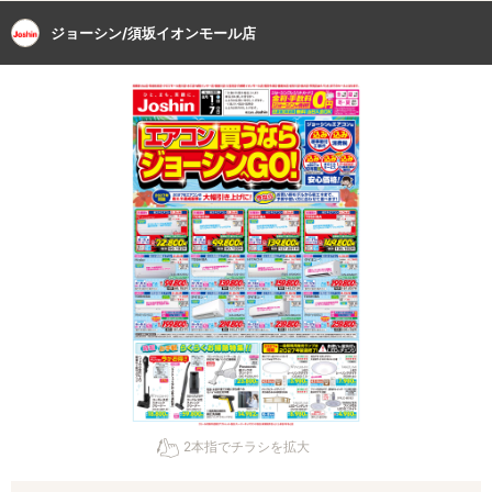
ジョーシン/須坂イオンモール店
2本指でチラシを拡大